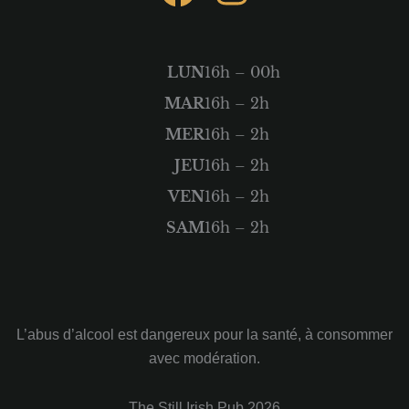
a
n
c
s
LUN
16h – 00h
e
t
MAR
16h – 2h
b
a
MER
16h – 2h
o
g
JEU
16h – 2h
VEN
o
16h – 2h
r
SAM
16h – 2h
k
a
m
L’abus d’alcool est dangereux pour la santé, à consommer
avec modération.
The Still Irish Pub 2026