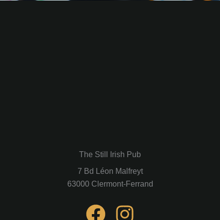
The Still Irish Pub
7 Bd Léon Malfreyt
63000 Clermont-Ferrand
F
I